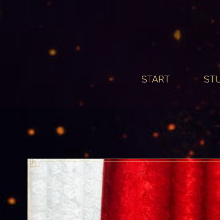
START
ST