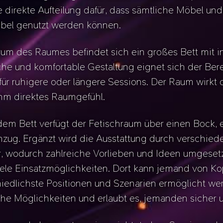
e direkte Aufteilung dafür, dass sämtliche Möbel un
ibel genutzt werden können.
um des Raumes befindet sich ein großes Bett mit i
he und komfortable Gestaltung eignet sich der Berei
ür ruhigere oder längere Sessions. Der Raum wirkt d
m direktes Raumgefühl.
em Bett verfügt der Fetischraum über einen Bock, e
nzug. Ergänzt wird die Ausstattung durch verschie
, wodurch zahlreiche Vorlieben und Ideen umgeset
iele Einsatzmöglichkeiten. Dort kann jemand von Ko
iedlichste Positionen und Szenarien ermöglicht wer
iche Möglichkeiten und erlaubt es, jemanden sicher