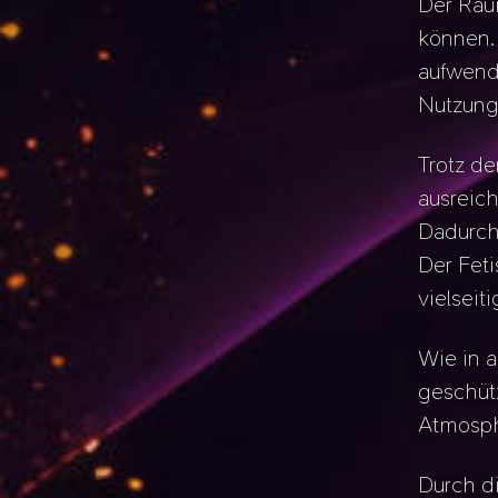
Der Rau
können.
aufwend
Nutzung
Trotz de
ausreic
Dadurch
Der Feti
vielsei
Wie in a
geschütz
Atmosph
Durch d