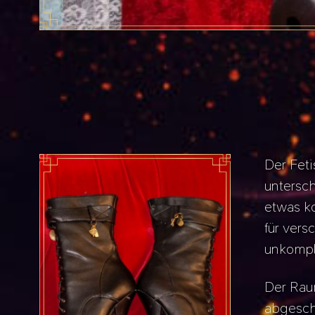
Der Feti
untersc
etwas ko
für ver
unkompl
Der Rau
abgesch