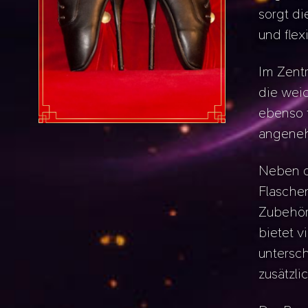
sorgt di
und flex
Im Zentr
die weic
ebenso f
angeneh
Neben d
Flasche
Zubehör
bietet v
untersch
zusätzl