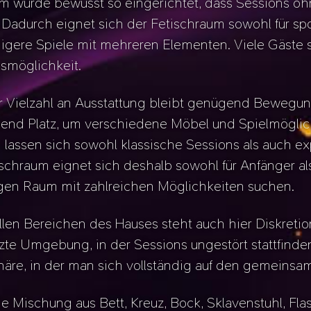
m wurde bewusst so eingerichtet, dass Sessions o
 Dadurch eignet sich der Fetischraum sowohl für s
igere Spiele mit mehreren Elementen. Viele Gäste 
smöglichkeit.
r Vielzahl an Ausstattung bleibt genügend Bewegung
hend Platz, um verschiedene Möbel und Spielmöglic
 lassen sich sowohl klassische Sessions als auch e
schraum eignet sich deshalb sowohl für Anfänger al
tigen Raum mit zahlreichen Möglichkeiten suchen.
llen Bereichen des Hauses steht auch hier Diskreti
te Umgebung, in der Sessions ungestört stattfinde
äre, in der man sich vollständig auf den gemeins
ie Mischung aus Bett, Kreuz, Bock, Sklavenstuhl, F